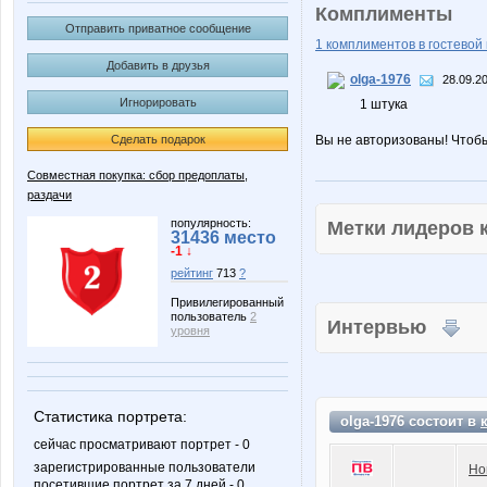
Комплименты
Отправить приватное сообщение
1 комплиментов в гостевой 
Добавить в друзья
olga-1976
28.09.2
Игнорировать
1 штука
Сделать подарок
Вы не авторизованы! Чтоб
Совместная покупка: сбор предоплаты,
раздачи
популярность:
Метки лидеров
31436 место
-1 ↓
рейтинг
713
?
Привилегированный
пользователь
2
Интервью
уровня
Статистика портрета:
olga-1976 состоит в
сейчас просматривают портрет - 0
зарегистрированные пользователи
Но
посетившие портрет за 7 дней - 0